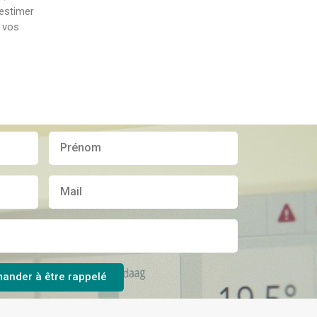
’estimer
e vos
ander à être rappelé